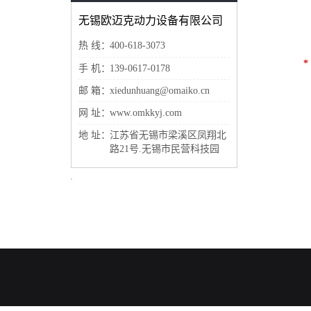
无锡欧迈克动力设备有限公司
热 线：
400-618-3073
*
手 机：
139-0617-0178
邮 箱：
xiedunhuang@omaiko.cn
网 址：
www.omkkyj.com
地 址：
江苏省无锡市梁溪区凤翔北
路21号.无锡市民营科技园