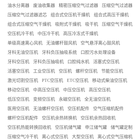
油水分离器
废油收集器
精密压缩空气过滤器
压缩空气过滤器
压缩空气过滤器滤芯
组合式空压机干燥机
组合式高压干燥机
组合式压缩空气干燥机
吸附式干燥机
吸干机
压缩空气干燥机
空压机冷干机
中压冷干机
高压冷冻式干燥机
单级高速离心风机
无油螺杆鼓风机
空气悬浮离心鼓风机
牙科无油空压机
牙科负压抽吸系统
口腔污水处理设备
牙科空压机
牙科负压抽吸机
口腔纯水机
活塞式空压机
活塞空压机
工业空压机
空压机
螺杆空压机
节能空压机
激光切割空压机
PTC空压机
ETC空压机
移动式柴油空压机
移动空压机
中高压空压机
中压空压机
高压空压机
低压空压机
变频空压机
永磁空压机
全无油空压机
医用空压机
无油螺杆空压机
空压机配件
空气压缩机配件
螺杆空压机配件
空压机余热转换机
空压机余热回收机
空压机热能转换回收机
空压机储气罐
申江储气罐
储气罐定制
压缩空气冷干机
离心式空压机
大型空压机
离心式空气压缩机