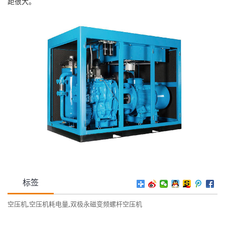
距很大。
标签
空压机
,
空压机耗电量
,
双极永磁变频螺杆空压机