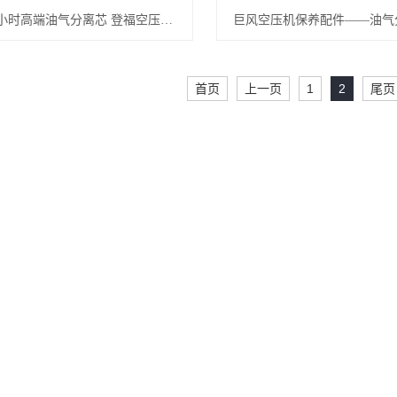
8000小时高端油气分离芯 登福空压机保养配件QX102271(QX102272)
巨风空压机保养配件——油气
首页
上一页
1
2
尾页