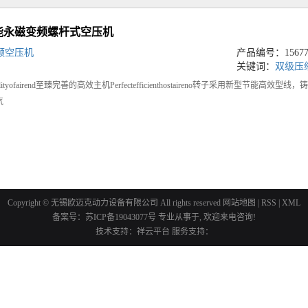
能永磁变频螺杆式空压机
频空压机
产品编号：156774
关键词：
双级压
alityofairend至臻完善的高效主机Perfectefficienthostaireno转子采
气
Copyright © 无锡欧迈克动力设备有限公司 All rights reserved
网站地图
|
RSS
|
XML
备案号：
苏ICP备19043077号
专业从事于, 欢迎来电咨询!
技术支持：
祥云平台
服务支持：