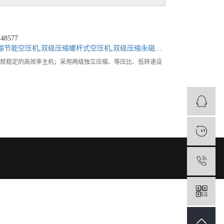
8577
缩节能空压机
,
双级压缩螺杆式空压机
,
双级压缩永磁变频空压机
用新型节能高效型线，铸就稳定的高效率主机；采用两级独立压缩、等压比、低转速设
1