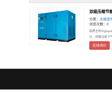
双级压缩节
分类：
永磁变
浏览次数：0
品质主机Highqu
计，同等功率下
在线询价