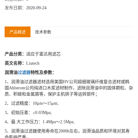
发布日期：
2020-09-24
产品概述
技术参数
产品分类：
适应于富达用滤芯
英文名称：
Liutech
润滑油
过滤器
特性及参数：
1、润滑油过滤器滤材选用美国HV公司超细玻璃纤维复合滤材或韩
国Ahlstrom公司纯进口木浆滤材制作，滤除润滑油中的固体颗粒、杂
质、积碳和金属屑等，保护主机转子等运转部件；
2、过滤精度：10μm～15μm;
3、初始压差：≤0.03Mpa;
4、最.大工作压力：1.4Mpa～2.5Mpa;
5、润滑油过滤器使用寿命在2000h左右，润滑油品质和环境对其寿
命影响严重。